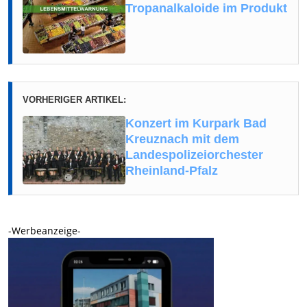
Tropanalkaloide im Produkt
VORHERIGER ARTIKEL:
Konzert im Kurpark Bad
Kreuznach mit dem
Landespolizeiorchester
Rheinland-Pfalz
-Werbeanzeige-