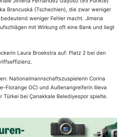
onale Jimena Fernández Gayoso (95 Punkte)
ka Brancuská (Tschechien), die zwar weniger
er bedeutend weniger Fehler macht. Jimena
fschlägen mit Wirkung oft eine Bank und liegt
kerin Laura Broekstra auf: Platz 2 bei den
iffseffizienz.
n: Nationalmannschaftszuspielerin Corina
le-Florange OC) und Außenangreiferin Ilieva
er Türkei bei Çanakkale Belediyespor spielte.