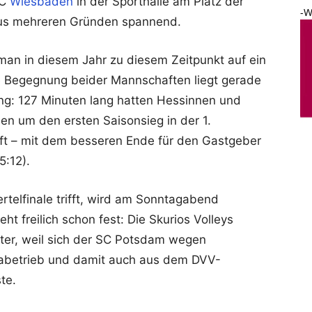
VC
Wiesbaden
in der Sporthalle am Platz der
-W
 aus mehreren Gründen spannend.
 man in diesem Jahr zu diesem Zeitpunkt auf ein
e Begegnung beider Mannschaften liegt gerade
ung: 127 Minuten lang hatten Hessinnen und
en um den ersten Saisonsieg in der 1.
ft – mit dem besseren Ende für den Gastgeber
5:12).
rtelfinale trifft, wird am Sonntagabend
eht freilich schon fest: Die Skurios Volleys
ter, weil sich der SC Potsdam wegen
igabetrieb und damit auch aus dem DVV-
te.