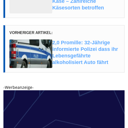
Käse – Zahlreiche
Käsesorten betroffen
VORHERIGER ARTIKEL:
2,0 Promille: 32-Jährige
informierte Polizei dass ihr
Lebensgefährte
alkoholisiert Auto fährt
-Werbeanzeige-