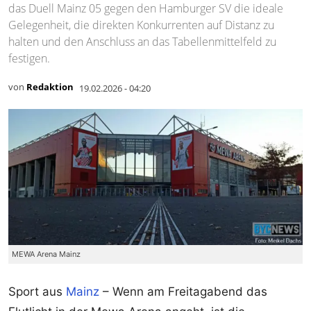
das Duell Mainz 05 gegen den Hamburger SV die ideale
Gelegenheit, die direkten Konkurrenten auf Distanz zu
halten und den Anschluss an das Tabellenmittelfeld zu
festigen.
von
Redaktion
19.02.2026 - 04:20
MEWA Arena Mainz
Sport aus
Mainz
– Wenn am Freitagabend das