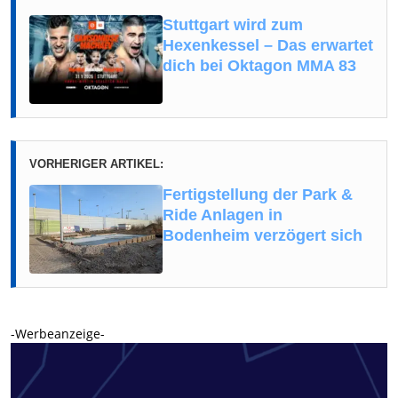
Stuttgart wird zum
Hexenkessel – Das erwartet
dich bei Oktagon MMA 83
VORHERIGER ARTIKEL:
Fertigstellung der Park &
Ride Anlagen in
Bodenheim verzögert sich
-Werbeanzeige-