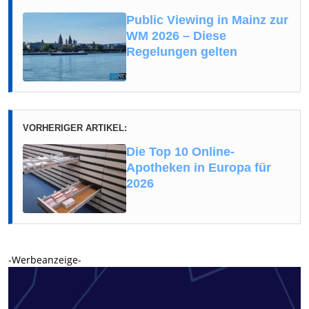
Public Viewing in Mainz zur
WM 2026 – Diese
Regelungen gelten
VORHERIGER ARTIKEL:
Die Top 10 Online-
Apotheken in Europa für
2026
-Werbeanzeige-