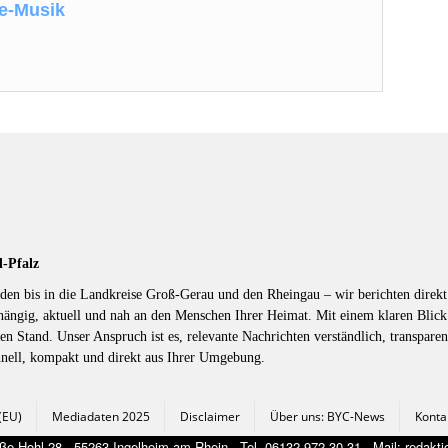
ve-Musik
d-Pfalz
en bis in die Landkreise Groß-Gerau und den Rheingau – wir berichten direkt 
hängig, aktuell und nah an den Menschen Ihrer Heimat. Mit einem klaren Blic
en Stand. Unser Anspruch ist es, relevante Nachrichten verständlich, transparen
hnell, kompakt und direkt aus Ihrer Umgebung.
 (EU)
Mediadaten 2025
Disclaimer
Über uns: BYC-News
Konta
e Hohl 28 - 55263 Ingelheim am Rhein - Tel. 06132 972 30 31 - Mail: redak