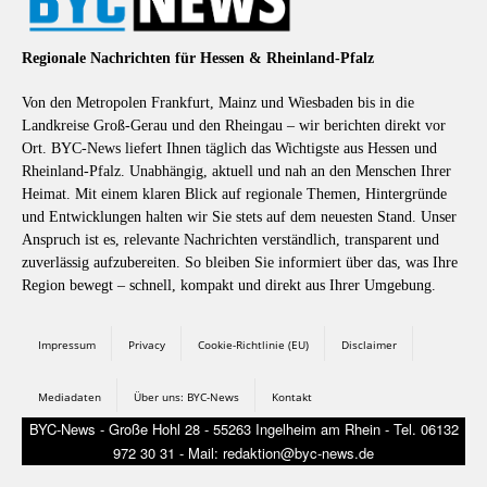
Regionale Nachrichten für Hessen & Rheinland-Pfalz
Von den Metropolen Frankfurt, Mainz und Wiesbaden bis in die
Landkreise Groß-Gerau und den Rheingau – wir berichten direkt vor
Ort. BYC-News liefert Ihnen täglich das Wichtigste aus Hessen und
Rheinland-Pfalz. Unabhängig, aktuell und nah an den Menschen Ihrer
Heimat. Mit einem klaren Blick auf regionale Themen, Hintergründe
und Entwicklungen halten wir Sie stets auf dem neuesten Stand. Unser
Anspruch ist es, relevante Nachrichten verständlich, transparent und
zuverlässig aufzubereiten. So bleiben Sie informiert über das, was Ihre
Region bewegt – schnell, kompakt und direkt aus Ihrer Umgebung.
Impressum
Privacy
Cookie-Richtlinie (EU)
Disclaimer
Mediadaten
Über uns: BYC-News
Kontakt
BYC-News - Große Hohl 28 - 55263 Ingelheim am Rhein - Tel. 06132
972 30 31 - Mail: redaktion@byc-news.de