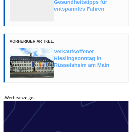
Gesundheitstipps für
entspanntes Fahren
VORHERIGER ARTIKEL:
Verkaufsoffener
Rieslingsonntag in
Rüsselsheim am Main
-Werbeanzeige-