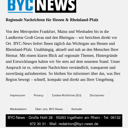
Regionale Nachrichten für Hessen & Rheinland-Pfalz
Von den Metropolen Frankfurt, Mainz und Wiesbaden bis in die
Landkreise Groß-Gerau und den Rheingau – wir berichten direkt vor
Ort. BYC-News liefert Ihnen täglich das Wichtigste aus Hessen und
Rheinland-Pfalz. Unabhängig, aktuell und nah an den Menschen Ihrer
Heimat. Mit einem klaren Blick auf regionale Themen, Hintergründe
und Entwicklungen halten wir Sie stets auf dem neuesten Stand. Unser
Anspruch ist es, relevante Nachrichten verständlich, transparent und
zuverlässig aufzubereiten. So bleiben Sie informiert über das, was Ihre
Region bewegt – schnell, kompakt und direkt aus Ihrer Umgebung.
Impressum
Privacy
Cookie-Richtlinie (EU)
Disclaimer
Mediadaten
Über uns: BYC-News
Kontakt
BYC-News - Große Hohl 28 - 55263 Ingelheim am Rhein - Tel. 06132
972 30 31 - Mail: redaktion@byc-news.de