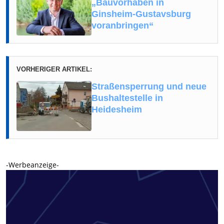
„Bauvorhaben in
Ginsheim-Gustavsburg
voranbringen“
VORHERIGER ARTIKEL:
Straßensperrung und neue
Bushaltestelle in
Heidesheim
-Werbeanzeige-