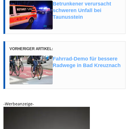
Betrunkener verursacht
schweren Unfall bei
Taunusstein
VORHERIGER ARTIKEL:
Fahrrad-Demo für bessere
Radwege in Bad Kreuznach
-Werbeanzeige-