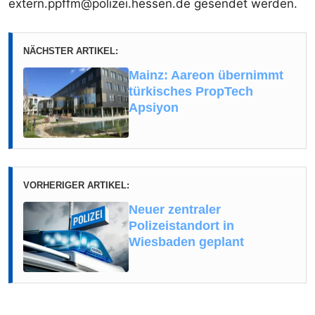
extern.ppffm@polizei.hessen.de gesendet werden.
NÄCHSTER ARTIKEL:
Mainz: Aareon übernimmt
türkisches PropTech
Apsiyon
VORHERIGER ARTIKEL:
Neuer zentraler
Polizeistandort in
Wiesbaden geplant