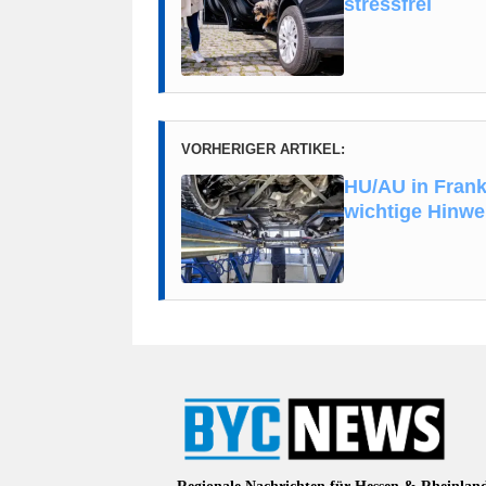
stressfrei
VORHERIGER ARTIKEL:
HU/AU in Frank
wichtige Hinwe