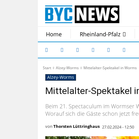
Home
Rheinland-Pfalz
Start
Alzey-Worms
Mittelalter-Spektakel in Worms
Alzey-Worms
Mittelalter-Spektakel
Beim 21. Spectaculum im Wormser Wä
Worauf sich die Gäste schon jetzt f
von
Thorsten Lüttringhaus
27.02.2024 - 12:50