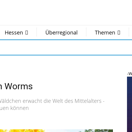
Hessen
Überregional
Themen
-W
 in Worms
ldchen erwacht die Welt des Mittelalters -
reuen können