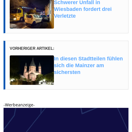
Schwerer Unfall in
Wiesbaden fordert drei
Verletzte
VORHERIGER ARTIKEL:
In diesen Stadtteilen fühlen
sich die Mainzer am
sichersten
-Werbeanzeige-