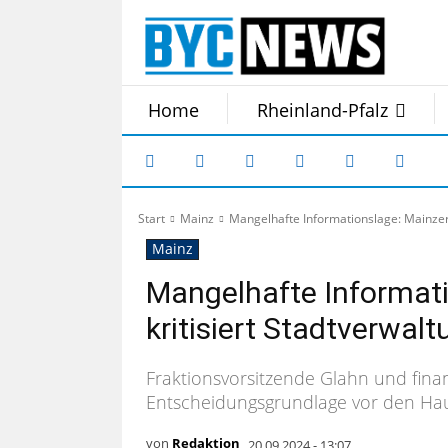
Home
Rheinland-Pfalz
Start
Mainz
Mangelhafte Informationslage: Mainzer 
Mainz
Mangelhafte Informati
kritisiert Stadtverwal
Fraktionsvorsitzende Glahn und finan
Entscheidungsgrundlage vor den Ha
von
Redaktion
20.09.2024 - 13:07