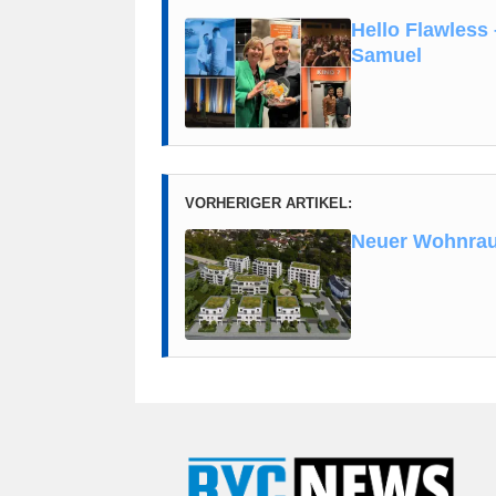
Hello Flawless 
Samuel
VORHERIGER ARTIKEL:
Neuer Wohnrau