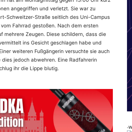
erin hat am Montagmittag gegen 13:00 Uhr kurz
nen angegriffen und verletzt. Sie war zu
ert-Schweitzer-Straße seitlich des Uni-Campus
 vom Fahrrad gestoßen. Nach dem ersten
auf mehrere Zeugen. Diese schildern, dass die
vermittelt ins Gesicht geschlagen habe und
 Einer weiteren Fußgängerin versuchte sie auch
e dies jedoch abwehren. Eine Radfahrerin
hlug ihr die Lippe blutig.
-W