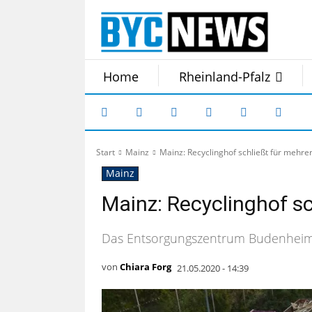
Home
Rheinland-Pfalz
Start
Mainz
Mainz: Recyclinghof schließt für mehr
Mainz
Mainz: Recyclinghof s
Das Entsorgungszentrum Budenheim e
von
Chiara Forg
21.05.2020 - 14:39