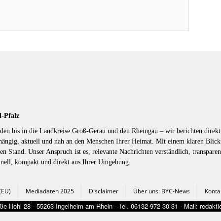
d-Pfalz
en bis in die Landkreise Groß-Gerau und den Rheingau – wir berichten direkt 
hängig, aktuell und nah an den Menschen Ihrer Heimat. Mit einem klaren Blic
en Stand. Unser Anspruch ist es, relevante Nachrichten verständlich, transparen
hnell, kompakt und direkt aus Ihrer Umgebung.
 (EU)
Mediadaten 2025
Disclaimer
Über uns: BYC-News
Konta
e Hohl 28 - 55263 Ingelheim am Rhein - Tel. 06132 972 30 31 - Mail: redak