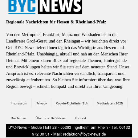
Regionale Nachrichten für Hessen & Rheinland-Pfalz
Von den Metropolen Frankfurt, Mainz und Wiesbaden bis in die
Landkreise Groß-Gerau und den Rheingau – wir berichten direkt vor
Ort. BYC-News liefert Ihnen täglich das Wichtigste aus Hessen und
Rheinland-Pfalz. Unabhängig, aktuell und nah an den Menschen Ihrer
Heimat. Mit einem klaren Blick auf regionale Themen, Hintergründe
und Entwicklungen halten wir Sie stets auf dem neuesten Stand. Unser
Anspruch ist es, relevante Nachrichten verständlich, transparent und
zuverlässig aufzubereiten. So bleiben Sie informiert über das, was Ihre
Region bewegt – schnell, kompakt und direkt aus Ihrer Umgebung.
Impressum
Privacy
Cookie-Richtlinie (EU)
Mediadaten 2025
Disclaimer
Über uns: BYC-News
Kontakt
BYC-News - Große Hohl 28 - 55263 Ingelheim am Rhein - Tel. 06132
972 30 31 - Mail: redaktion@byc-news.de