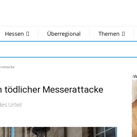
Hessen
Überregional
Themen
erattacke
-W
h tödlicher Messerattacke
es Urteil