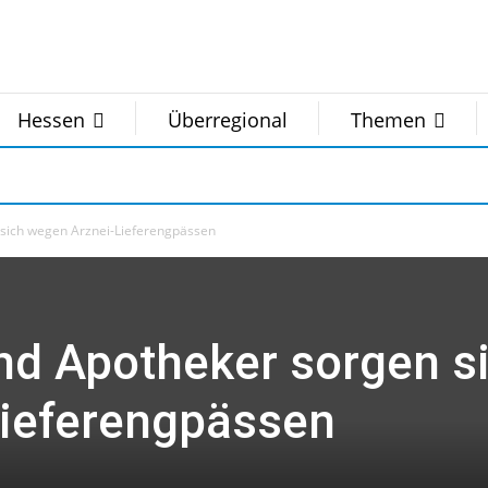
Hessen
Überregional
Themen
 sich wegen Arznei-Lieferengpässen
und Apotheker sorgen s
ieferengpässen