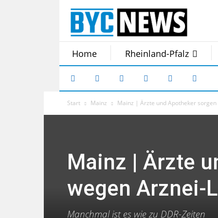
Home
Rheinland-Pfalz
Start
Mainz
Mainz | Ärzte und Apotheker sorgen
Mainz | Ärzte 
wegen Arznei-L
Manchmal ist es wie zu DDR-Zeiten