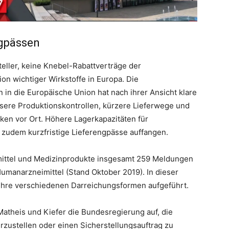
ngpässen
teller, keine Knebel-Rabattverträge der
on wichtiger Wirkstoffe in Europa. Die
 in die Europäische Union hat nach ihrer Ansicht klare
ssere Produktionskontrollen, kürzere Lieferwege und
en vor Ort. Höhere Lagerkapazitäten für
 zudem kurzfristige Lieferengpässe auffangen.
eimittel und Medizinprodukte insgesamt 259 Meldungen
Humanarzneimittel (Stand Oktober 2019). In dieser
d ihre verschiedenen Darreichungsformen aufgeführt.
atheis und Kiefer die Bundesregierung auf, die
zustellen oder einen Sicherstellungsauftrag zu