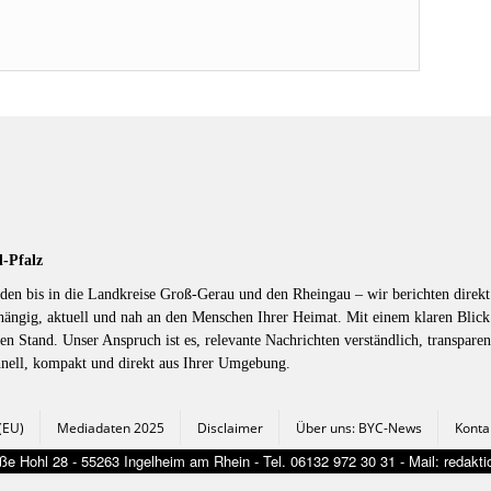
d-Pfalz
en bis in die Landkreise Groß-Gerau und den Rheingau – wir berichten direkt 
hängig, aktuell und nah an den Menschen Ihrer Heimat. Mit einem klaren Blic
en Stand. Unser Anspruch ist es, relevante Nachrichten verständlich, transparen
hnell, kompakt und direkt aus Ihrer Umgebung.
 (EU)
Mediadaten 2025
Disclaimer
Über uns: BYC-News
Konta
e Hohl 28 - 55263 Ingelheim am Rhein - Tel. 06132 972 30 31 - Mail: redak