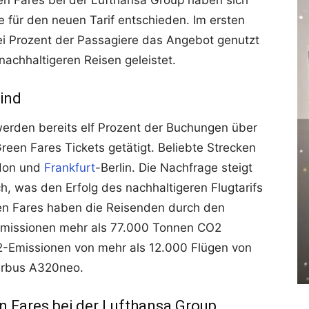
en Fares bei der Lufthansa Group haben sich
te für den neuen Tarif entschieden. Im ersten
ei Prozent der Passagiere das Angebot genutzt
achhaltigeren Reisen geleistet.
ind
werden bereits elf Prozent der Buchungen über
reen Fares Tickets getätigt. Beliebte Strecken
don und
Frankfurt
-Berlin. Die Nachfrage steigt
ch, was den Erfolg des nachhaltigeren Flugtarifs
een Fares haben die Reisenden durch den
Emissionen mehr als 77.000 Tonnen CO2
2-Emissionen von mehr als 12.000 Flügen von
irbus A320neo.
 Fares bei der Lufthansa Group