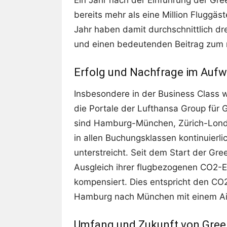
Ein Jahr nach der Einführung der Gre
bereits mehr als eine Million Fluggäs
Jahr haben damit durchschnittlich dr
und einen bedeutenden Beitrag zum n
Erfolg und Nachfrage im Aufw
Insbesondere in der Business Class 
die Portale der Lufthansa Group für G
sind Hamburg-München, Zürich-Lon
in allen Buchungsklassen kontinuierli
unterstreicht. Seit dem Start der Gr
Ausgleich ihrer flugbezogenen CO2-
kompensiert. Dies entspricht den CO
Hamburg nach München mit einem A
Umfang und Zukunft von Green