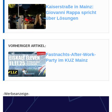
Kaiserstraße in Mainz:
Giovanni Rappa spricht
über Lösungen
VORHERIGER ARTIKEL:
Fastnachts-After-Work-
Party im KUZ Mainz
-Werbeanzeige-