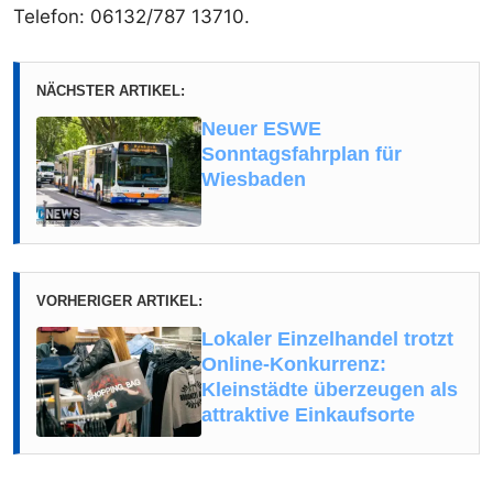
Telefon: 06132/787 13710.
NÄCHSTER ARTIKEL:
Neuer ESWE
Sonntagsfahrplan für
Wiesbaden
VORHERIGER ARTIKEL:
Lokaler Einzelhandel trotzt
Online-Konkurrenz:
Kleinstädte überzeugen als
attraktive Einkaufsorte