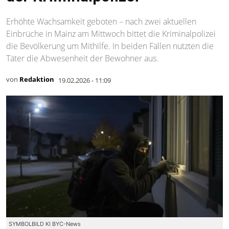
Erhöhte Wachsamkeit geboten – nach zwei aktuellen
Einbrüche in Mainz am Mittwoch bittet die Kriminalpolizei
die Bevölkerung um Mithilfe. In beiden Fällen nutzten die
Täter die Abwesenheit der Bewohner aus.
von
Redaktion
19.02.2026 - 11:09
SYMBOLBILD KI BYC-News