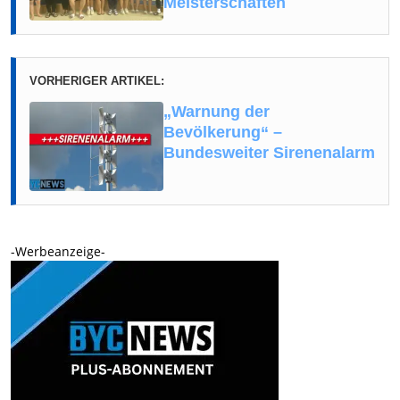
Meisterschaften
VORHERIGER ARTIKEL:
„Warnung der
Bevölkerung“ –
Bundesweiter Sirenenalarm
-Werbeanzeige-