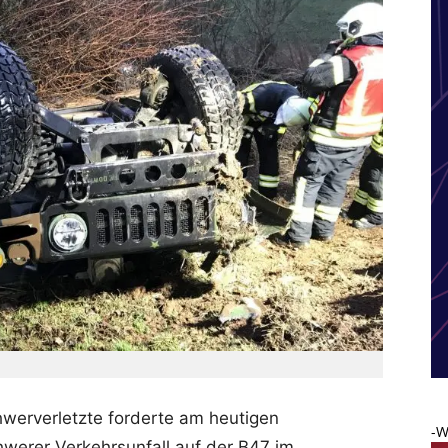
hwerverletzte forderte am heutigen
-W
werer Verkehrsunfall auf der B47 im