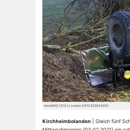
InkedIMG 2510 LI scaled e1612353843405
Kirchheimbolanden
| Gleich fünf Sc
Mittwochmorgen (03.02.2021) ein sch