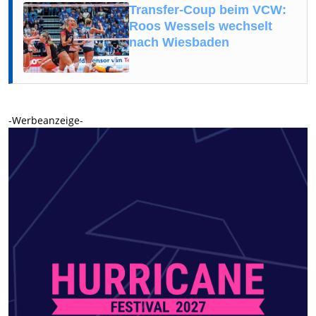
Transfer-Coup beim VCW:
Roos Wessels wechselt
nach Wiesbaden
-Werbeanzeige-