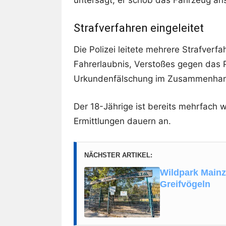
untersagt; er schob das Fahrzeug an
Strafverfahren eingeleitet
Die Polizei leitete mehrere Strafver
Fahrerlaubnis, Verstoßes gegen das 
Urkundenfälschung im Zusammenhan
Der 18-Jährige ist bereits mehrfach 
Ermittlungen dauern an.
NÄCHSTER ARTIKEL:
Wildpark Main
Greifvögeln