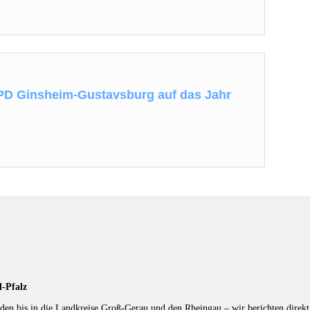
PD Ginsheim-Gustavsburg auf das Jahr
d-Pfalz
en bis in die Landkreise Groß-Gerau und den Rheingau – wir berichten direkt 