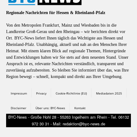
Regionale Nachrichten für Hessen & Rheinland-Pfalz
Von den Metropolen Frankfurt, Mainz und Wiesbaden bis in die
Landkreise Groß-Gerau und den Rheingau – wir berichten direkt vor
Ort. BYC-News liefert Ihnen täglich das Wichtigste aus Hessen und
Rheinland-Pfalz. Unabhängig, aktuell und nah an den Menschen Ihrer
Heimat. Mit einem klaren Blick auf regionale Themen, Hintergründe
und Entwicklungen halten wir Sie stets auf dem neuesten Stand. Unser
Anspruch ist es, relevante Nachrichten verständlich, transparent und
zuverlässig aufzubereiten. So bleiben Sie informiert über das, was Ihre
Region bewegt – schnell, kompakt und direkt aus Ihrer Umgebung.
Impressum
Privacy
Cookie-Richtlinie (EU)
Mediadaten 2025
Disclaimer
Über uns: BYC-News
Kontakt
BYC-News - Große Hohl 28 - 55263 Ingelheim am Rhein - Tel. 06132
972 30 31 - Mail: redaktion@byc-news.de