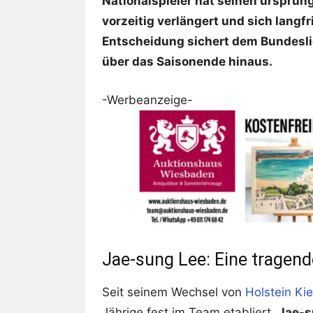
Nationalspieler hat seinen ursprü
vorzeitig verlängert und sich langfr
Entscheidung sichert dem Bundeslig
über das Saisonende hinaus.
-Werbeanzeige-
Jae-sung Lee: Eine tragen
Seit seinem Wechsel von
Holstein Kie
Jährige fest im Team etabliert.
Jae-s