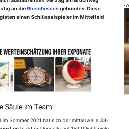
nglich auslaufenden Vertrag am Bruchweg
-W
istig an die
Rheinhessen
gebunden. Diese
isten einen Schlüsselspieler im Mittelfeld
de Säule im Team
l
im Sommer 2021 hat sich der mittlerweile 33-
ung Lee
blickt mittlerweile auf 159 Pflichtspiele