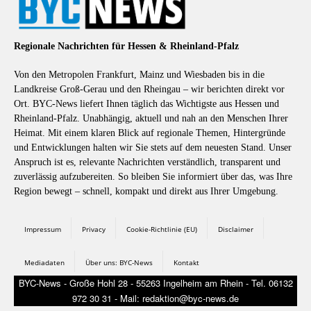
Regionale Nachrichten für Hessen & Rheinland-Pfalz
Von den Metropolen Frankfurt, Mainz und Wiesbaden bis in die
Landkreise Groß-Gerau und den Rheingau – wir berichten direkt vor
Ort. BYC-News liefert Ihnen täglich das Wichtigste aus Hessen und
Rheinland-Pfalz. Unabhängig, aktuell und nah an den Menschen Ihrer
Heimat. Mit einem klaren Blick auf regionale Themen, Hintergründe
und Entwicklungen halten wir Sie stets auf dem neuesten Stand. Unser
Anspruch ist es, relevante Nachrichten verständlich, transparent und
zuverlässig aufzubereiten. So bleiben Sie informiert über das, was Ihre
Region bewegt – schnell, kompakt und direkt aus Ihrer Umgebung.
Impressum
Privacy
Cookie-Richtlinie (EU)
Disclaimer
Mediadaten
Über uns: BYC-News
Kontakt
BYC-News - Große Hohl 28 - 55263 Ingelheim am Rhein - Tel. 06132
972 30 31 - Mail: redaktion@byc-news.de