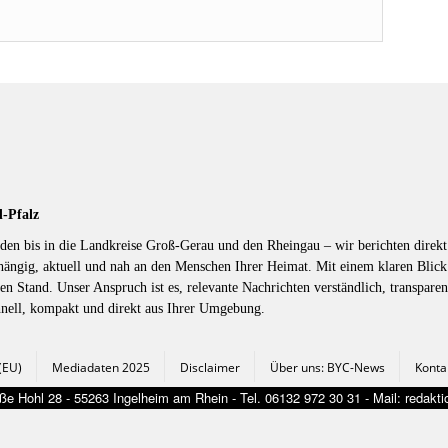
d-Pfalz
en bis in die Landkreise Groß-Gerau und den Rheingau – wir berichten direkt 
hängig, aktuell und nah an den Menschen Ihrer Heimat. Mit einem klaren Blic
en Stand. Unser Anspruch ist es, relevante Nachrichten verständlich, transparen
hnell, kompakt und direkt aus Ihrer Umgebung.
 (EU)
Mediadaten 2025
Disclaimer
Über uns: BYC-News
Konta
e Hohl 28 - 55263 Ingelheim am Rhein - Tel. 06132 972 30 31 - Mail: redak