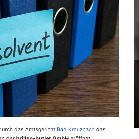
durch das Amtsgericht
Bad Kreuznach
das
en der
brillen-butler GmbH
eröffnet