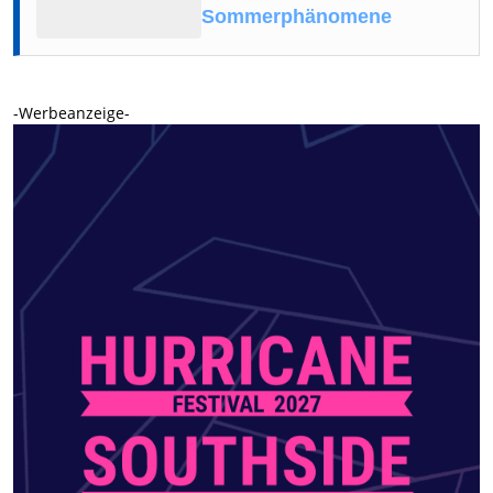
Sommerphänomene
-Werbeanzeige-