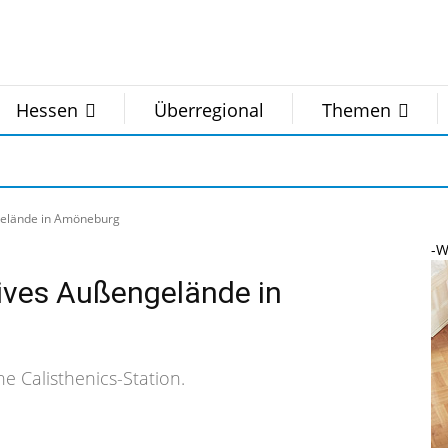
Hessen
Überregional
Themen
ngelände in Amöneburg
-W
sives Außengelände in
e Calisthenics-Station.