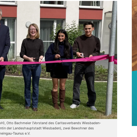
 GmbH), Otto Bachmeier (Vorstand des Caritasverbands Wiesbaden-
rnentin der Landeshauptstadt Wiesbaden), zwei Bewohner des
eingau-Taunus e.V.