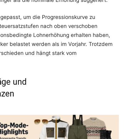
inger als die nominale Erhöhung suggeriert.
ngepasst, um die Progressionskurve zu
 Steuersatzstufen nach oben verschoben
ationsbedingte Lohnerhöhung erhalten haben,
rker belastet werden als im Vorjahr. Trotzdem
verschieden und hängt stark vom
äge und
nzen