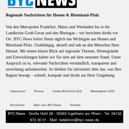
Regionale Nachrichten für Hessen & Rheinland-Pfalz
Von den Metropolen Frankfurt, Mainz und Wiesbaden bis in die
Landkreise Groß-Gerau und den Rheingau – wir berichten direkt vor
Ort. BYC-News liefert Ihnen täglich das Wichtigste aus Hessen und
Rheinland-Pfalz. Unabhängig, aktuell und nah an den Menschen Ihrer
Heimat. Mit einem klaren Blick auf regionale Themen, Hintergründe
und Entwicklungen halten wir Sie stets auf dem neuesten Stand. Unser
Anspruch ist es, relevante Nachrichten verständlich, transparent und
zuverlässig aufzubereiten. So bleiben Sie informiert über das, was Ihre
Region bewegt – schnell, kompakt und direkt aus Ihrer Umgebung.
Impressum
Privacy
Cookie-Richtlinie (EU)
Mediadaten 2025
Disclaimer
Über uns: BYC-News
Kontakt
BYC-News - Große Hohl 28 - 55263 Ingelheim am Rhein - Tel. 06132
972 30 31 - Mail: redaktion@byc-news.de