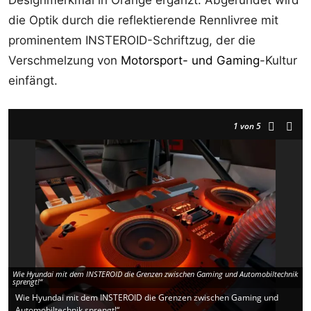
Designmerkmal in Orange ergänzt. Abgerundet wird
die Optik durch die reflektierende Rennlivree mit
prominentem INSTEROID-Schriftzug, der die
Verschmelzung von
Motorsport- und Gaming
-Kultur
einfängt.
1
von 5
Wie Hyundai mit dem INSTEROID die Grenzen zwischen Gaming und Automobiltechnik
sprengt!“
Wie Hyundai mit dem INSTEROID die Grenzen zwischen Gaming und
Automobiltechnik sprengt!“