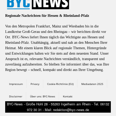
Regionale Nachrichten für Hessen & Rheinland-Pfalz
Von den Metropolen Frankfurt, Mainz und Wiesbaden bis in die
Landkreise Groß-Gerau und den Rheingau – wir berichten direkt vor
Ort. BYC-News liefert Ihnen täglich das Wichtigste aus Hessen und
Rheinland-Pfalz. Unabhängig, aktuell und nah an den Menschen Ihrer
Heimat. Mit einem klaren Blick auf regionale Themen, Hintergründe
und Entwicklungen halten wir Sie stets auf dem neuesten Stand. Unser
Anspruch ist es, relevante Nachrichten verständlich, transparent und
zuverlässig aufzubereiten. So bleiben Sie informiert über das, was Ihre
Region bewegt – schnell, kompakt und direkt aus Ihrer Umgebung.
Impressum
Privacy
Cookie-Richtlinie (EU)
Mediadaten 2025
Disclaimer
Über uns: BYC-News
Kontakt
BYC-News - Große Hohl 28 - 55263 Ingelheim am Rhein - Tel. 06132
972 30 31 - Mail: redaktion@byc-news.de