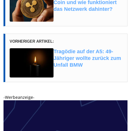
Coin und wie funktioniert
das Netzwerk dahinter?
VORHERIGER ARTIKEL:
Tragödie auf der A5: 49-
Jähriger wollte zurück zum
Unfall BMW
-Werbeanzeige-