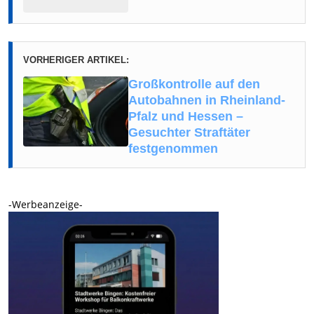
VORHERIGER ARTIKEL:
Großkontrolle auf den
Autobahnen in Rheinland-
Pfalz und Hessen –
Gesuchter Straftäter
festgenommen
-Werbeanzeige-