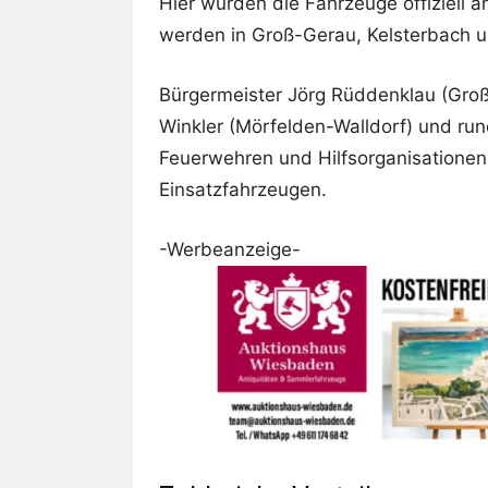
Hier wurden die Fahrzeuge offiziell 
werden in Groß-Gerau, Kelsterbach un
Bürgermeister Jörg Rüddenklau (Gro
Winkler (Mörfelden-Walldorf) und ru
Feuerwehren und Hilfsorganisationen
Einsatzfahrzeugen.
-Werbeanzeige-