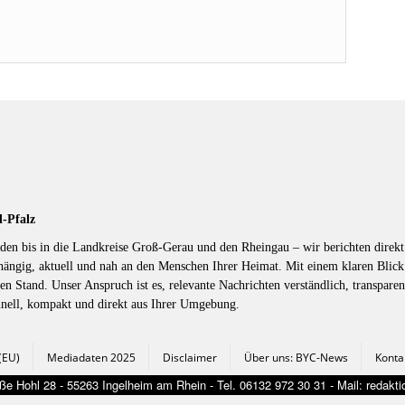
d-Pfalz
en bis in die Landkreise Groß-Gerau und den Rheingau – wir berichten direkt 
hängig, aktuell und nah an den Menschen Ihrer Heimat. Mit einem klaren Blic
en Stand. Unser Anspruch ist es, relevante Nachrichten verständlich, transparen
hnell, kompakt und direkt aus Ihrer Umgebung.
 (EU)
Mediadaten 2025
Disclaimer
Über uns: BYC-News
Konta
e Hohl 28 - 55263 Ingelheim am Rhein - Tel. 06132 972 30 31 - Mail: redak