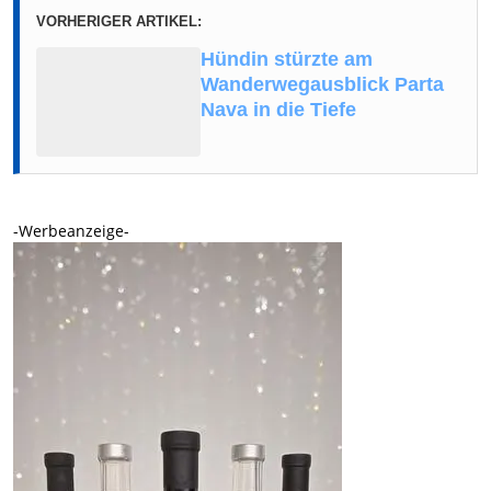
VORHERIGER ARTIKEL:
Hündin stürzte am
Wanderwegausblick Parta
Nava in die Tiefe
-Werbeanzeige-