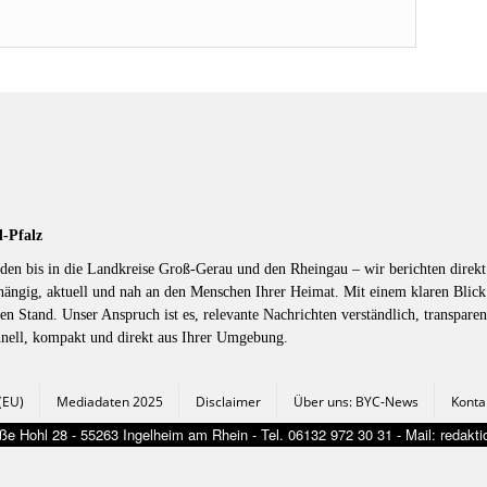
d-Pfalz
en bis in die Landkreise Groß-Gerau und den Rheingau – wir berichten direkt 
hängig, aktuell und nah an den Menschen Ihrer Heimat. Mit einem klaren Blic
en Stand. Unser Anspruch ist es, relevante Nachrichten verständlich, transparen
hnell, kompakt und direkt aus Ihrer Umgebung.
 (EU)
Mediadaten 2025
Disclaimer
Über uns: BYC-News
Konta
e Hohl 28 - 55263 Ingelheim am Rhein - Tel. 06132 972 30 31 - Mail: redak