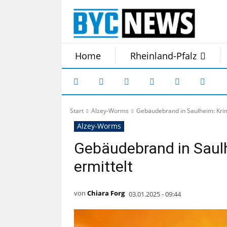
Home
Rheinland-Pfalz
Start
Alzey-Worms
Gebäudebrand in Saulheim: Krimi
Alzey-Worms
Gebäudebrand in Saulh
ermittelt
von
Chiara Forg
03.01.2025 - 09:44