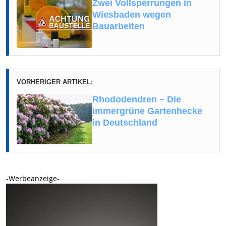
Zwei Vollsperrungen in
Wiesbaden wegen
Bauarbeiten
VORHERIGER ARTIKEL:
Rhododendren – Die
immergrüne Gartenhecke
in Deutschland
-Werbeanzeige-